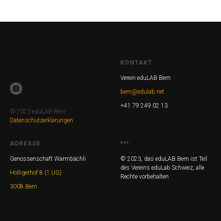
KONTAKT
Verein eduLAB Bern
bern@edulab.net
+41 79 249 02 13
© 2023 eduLAB Bern
Datenschutzerklärungen
ADRESSE
***
Genossenschaft Warmbächli
© 2023, das eduLAB Bern ist Teil
des Vereins eduLab Schweiz, alle
Holligerhof 8 (1.UG)
Rechte vorbehalten.
3008 Bern